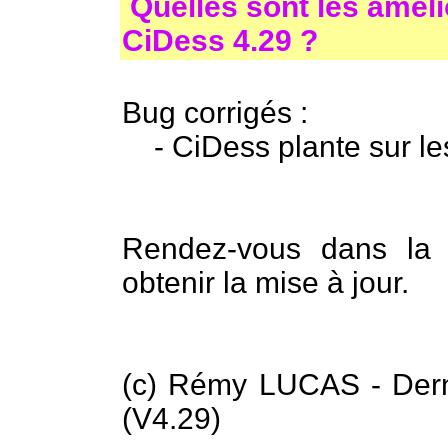
Quelles sont les améli
CiDess 4.29 ?
Bug corrigés :
- CiDess plante sur les
Rendez-vous dans l
obtenir la mise à jour.
(c) Rémy LUCAS - Derni
(V4.29)