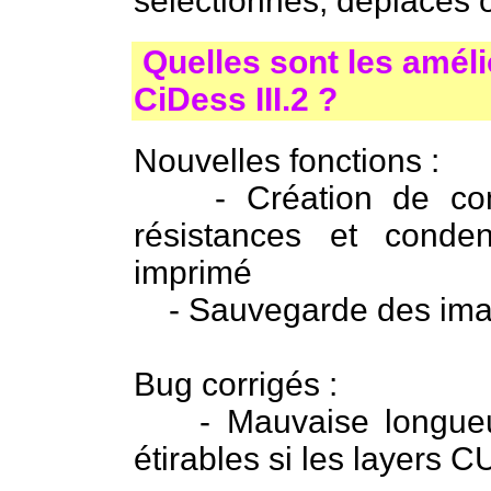
sélectionnés, déplacés 
Quelles sont les améli
CiDess III.2 ?
Nouvelles fonctions :
- Création de compo
résistances et conden
imprimé
- Sauvegarde des ima
Bug corrigés :
- Mauvaise longueur
étirables si les layers 