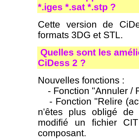
*.iges *.sat *.stp ?
Cette version de CiD
formats 3DG et STL.
Quelles sont les améli
CiDess 2 ?
Nouvelles fonctions :
- Fonction "Annuler / 
- Fonction "Relire (actu
n'êtes plus obligé de
modifié un fichier CI
composant.